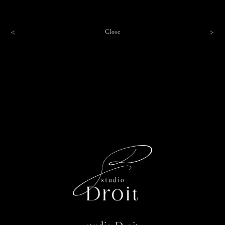
Close
＜
＞
studio Droit