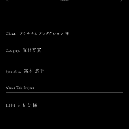
＜
＞
プラチナムプロダクション 様
Client.
宣材写真
Category.
高木 悠平
Speciality.
About This Project
山内 ともな 様